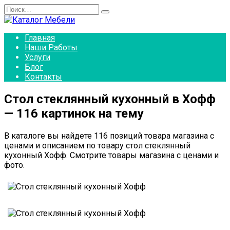
Перейти
Search
к
for:
содержанию
Главная
Наши Работы
Услуги
Блог
Контакты
Стол стеклянный кухонный в Хофф
— 116 картинок на тему
В каталоге вы найдете 116 позиций товара магазина с
ценами и описанием по товару стол стеклянный
кухонный Хофф. Смотрите товары магазина с ценами и
фото.