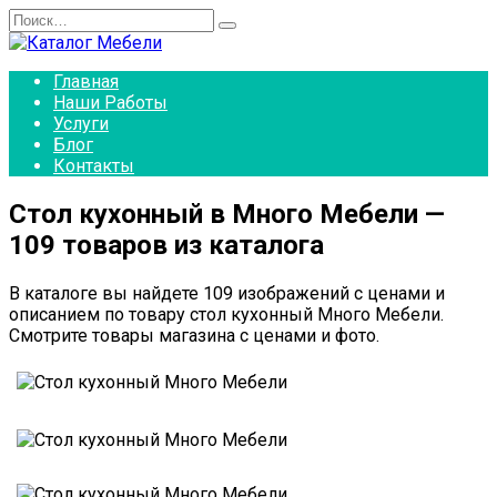
Перейти
Search
к
for:
содержанию
Главная
Наши Работы
Услуги
Блог
Контакты
Стол кухонный в Много Мебели —
109 товаров из каталога
В каталоге вы найдете 109 изображений с ценами и
описанием по товару стол кухонный Много Мебели.
Смотрите товары магазина с ценами и фото.