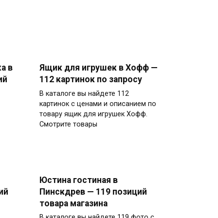
а в
Ящик для игрушек в Хофф —
ий
112 картинок по запросу
В каталоге вы найдете 112
картинок с ценами и описанием по
товару ящик для игрушек Хофф.
Смотрите товары
Юстина гостиная в
ий
Пинскдрев — 119 позиций
товара магазина
В каталоге вы найдете 119 фото с