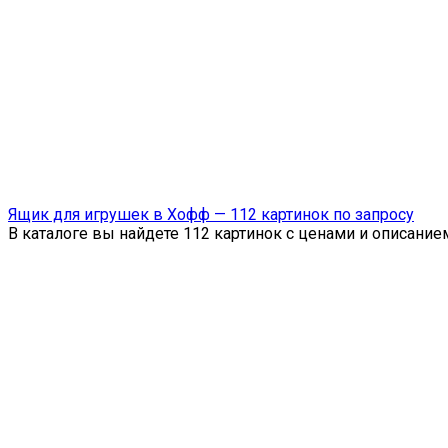
Ящик для игрушек в Хофф — 112 картинок по запросу
В каталоге вы найдете 112 картинок с ценами и описани