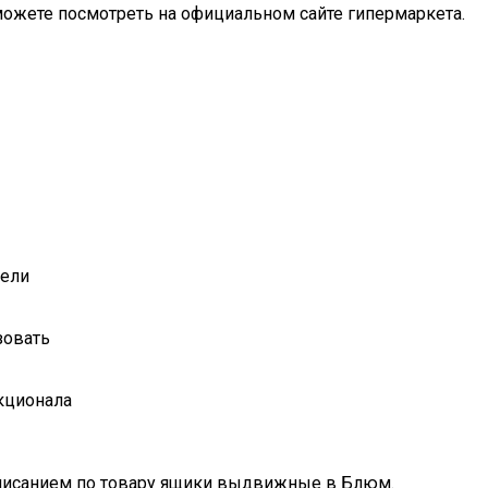
можете посмотреть на официальном сайте гипермаркета.
бели
зовать
кционала
 описанием по товару ящики выдвижные в Блюм.