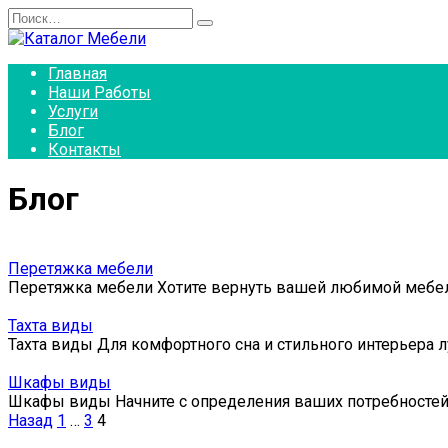
Перейти
Search
к
for:
содержанию
Главная
Наши Работы
Услуги
Блог
Контакты
Блог
Перетяжка мебели
Перетяжка мебели Хотите вернуть вашей любимой мебели
Тахта виды
Тахта виды Для комфортного сна и стильного интерьера
Шкафы виды
Шкафы виды Начните с определения ваших потребносте
Пагинация
Назад
1
…
3
4
записей